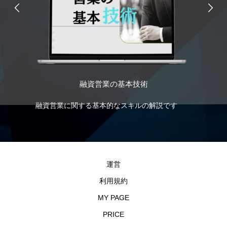
融資営業の基本技術
融資営業に関する基本的なスキルの解説です
財
資
す
運営
利用規約
MY PAGE
PRICE