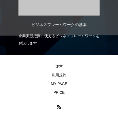
ビジネスフレームワークの基本
国家
企業実態把握に使えるビジネスフレームワークを
融
しま
解説します
運営
利用規約
MY PAGE
PRICE