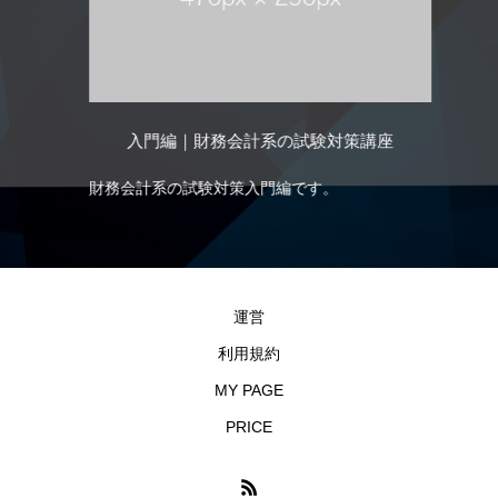
入門編｜財務会計系の試験対策講座
財務会計系の試験対策入門編です。
財
資
す
運営
利用規約
MY PAGE
PRICE